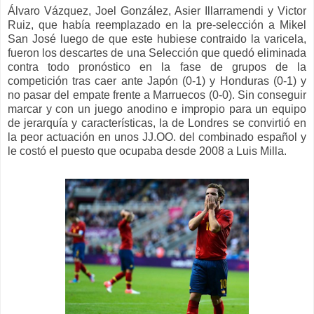
Álvaro Vázquez, Joel González, Asier Illarramendi y Victor
Ruiz, que había reemplazado en la pre-selección a Mikel
San José
luego de que este hubiese contraido
la
varicela,
fueron los descartes
de un
a Selección
que quedó eliminad
a
contra todo pronó
stico
en la fase de grupos de
la
competición tras caer ante
Japón (0-1) y Honduras (0-1) y
no pasar del empate frente a Marruecos (0-0)
. Sin conseguir
marcar
y con un juego
anodino
e impropio para un equipo
de
jerarquía y características
,
la de
Londres
se convirtió en
la peor
actuación
en unos
JJ.OO.
del
combinado español
y
le costó el puesto
que ocupaba desde 2008 a Luis Milla.