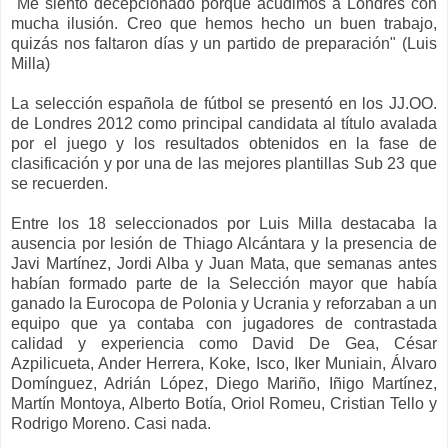
"Me siento decepcionado porque acudimos a Londres con
mucha ilusión. Creo que h
emos hecho un buen trabajo
,
quizás nos faltaron días
y un p
artido de preparación" (Luis
Milla)
La selección española de fútbol se presentó en los JJ.OO.
de Londres 2012 como principal candidata al título avalada
por el juego y los resultados obtenidos en la fase de
clasificación y
por
una
de
las mejores
p
lantillas
Sub
23 que
se recuerden
.
Entre los 18 seleccionados por Luis Milla destacaba la
ausencia por lesión de
Thiago Alcántara y
la presencia de
Javi Martínez, Jordi Alba y Juan Mata, que semanas antes
habían formado parte
de la Selección mayor
que había
ganado la Eurocopa de Polonia y Ucrania y reforzaban a un
equipo que ya contaba con jugadores de contrastada
calidad y
experiencia
como David
D
e Gea, César
Azpilicueta, Ander Herrera, Koke, Isco, Iker Muniain, Álvaro
Domínguez
, Adrián López,
Diego Mariño, Iñigo Martínez,
Martín Montoya, Alberto Botía, Oriol Romeu, Cristian Tello
y
Rodrigo Moreno.
Casi nada.