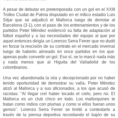
A pesar de debutar en p
retemporada
con un gol en
el
XXIII
Trofeo Ciuda
t de Palma disputado en el mítico estadio Luis
Sitjar
que se adjudicó el Mallorca lueg
o de derrotar al
Barcelona
(3-1),
con el paso de los entrenamientos y de los
partidos Peter Méndez
evidenció su falta de adaptación al
fútbol español y a las necesidades del
equipo al que por
aquel entonces dirigía un Lorenzo Serra Ferrer que no dudó
en forzar
la rescisión de su contrato
en el mercado invernal
luego de haber
lo alineado en
once partidos
en los que
a
penas pudo convertir un gol
. Eso sí,
se lo
marcó
na
da más
y nada menos q
ue a
l Higuita del Valladolid de los
colombianos.
Una vez abandonada la isla
y
decepcionado po
r
no haber
tenido oportunidad de demostrar su valía, Peter Méndez
atizó al Mallorca
y a sus aficionados, a
los que acusó de
racistas
:
"Al llegar creí haber tocado el cielo, pero no. El
Mallorca es un club chico en todo. Los mallorquines te
tratan como indios con plumas y como si ellos fueran unos
genios
". Lorenzo Serra Ferrer
se limitó a contestarle a
través de la prensa deportiva recordando el bajón de su