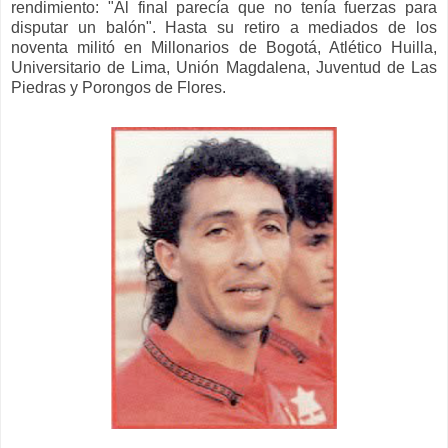
rendimiento
:
"
A
l final parecía que no tenía fuerzas para
disputar un balón".
Hasta su retiro a mediados de los
noventa militó en Millonarios de Bogotá, Atlético Huil
la,
Universitario de Lima, Unión Magdalena, Juventu
d de
Las
Piedras y Porongos
de F
lores.