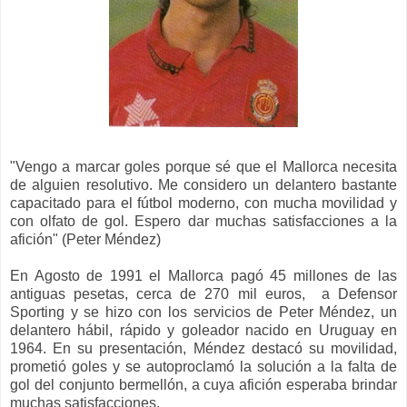
"
Vengo a marcar goles porque sé que el Mallorca necesita
de alguien resolutivo. Me considero un delantero bastante
capacitado para el fútbol moderno, con mucha movilidad y
con olfato de gol. Espero dar muchas satisfacciones a la
afición" (Peter Méndez)
En
Agosto de
1991 el Mallorca pagó
45 millones de
las
antiguas pesetas, cerca de
270 mil euros,
a Defensor
Sporting y se hizo
con los servicios de Peter
Méndez,
un
d
elantero
hábil
,
r
ápido y goleador nacido en Uruguay
e
n
196
4
.
E
n su presentación, Méndez
destacó su movilidad
,
prometió goles y se autoproclamó
la solución a la falta de
gol del conjunto bermellón
, a cuya afición esperaba
brindar
muchas satisfacci
ones.