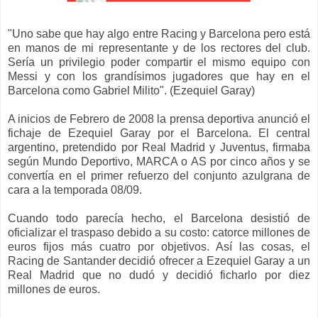
"
Uno sabe que hay algo entre Racing y Barcelona pero está
en manos de mi representante y de los rectores del club.
Sería un privilegio poder compartir el mismo equipo con
Messi y con los grandísimos jugadores que hay en el
Barcelona como Gabriel Milito
". (Ezequiel Garay)
A inicios de Febrero de 2008
la prensa deportiva
anunci
ó
el
fichaje de Ezequiel Garay por el Barcelona. El central
argentino, pretendido por Real Madrid y Juventus, firmaba
según Mundo Deportivo,
MARCA o AS
por cinco años y se
convertía en el primer refuerzo de
l conjunto azulgrana de
cara a la temporada 08/
09
.
Cuando
todo parecía hecho, el Barcelona desistió de
oficializar el
traspaso
de
b
ido a su
costo
: catorce millones de
euros fijos más cuatro por objetivos
. Así las cosas, el
Racing de Santander decidió
ofrece
r a Ezequiel Garay a
un
Real Madrid que no dudó y
decidió ficharlo
por diez
millones de euros
.