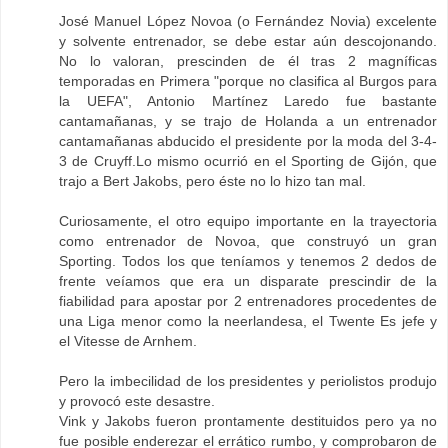
José Manuel López Novoa (o Fernández Novia) excelente
y solvente entrenador, se debe estar aún descojonando.
No lo valoran, prescinden de él tras 2 magníficas
temporadas en Primera "porque no clasifica al Burgos para
la UEFA", Antonio Martínez Laredo fue bastante
cantamañanas, y se trajo de Holanda a un entrenador
cantamañanas abducido el presidente por la moda del 3-4-
3 de Cruyff.Lo mismo ocurrió en el Sporting de Gijón, que
trajo a Bert Jakobs, pero éste no lo hizo tan mal.
Curiosamente, el otro equipo importante en la trayectoria
como entrenador de Novoa, que construyó un gran
Sporting. Todos los que teníamos y tenemos 2 dedos de
frente veíamos que era un disparate prescindir de la
fiabilidad para apostar por 2 entrenadores procedentes de
una Liga menor como la neerlandesa, el Twente Es jefe y
el Vitesse de Arnhem.
Pero la imbecilidad de los presidentes y periolistos produjo
y provocó este desastre.
Vink y Jakobs fueron prontamente destituidos pero ya no
fue posible enderezar el errático rumbo, y comprobaron de