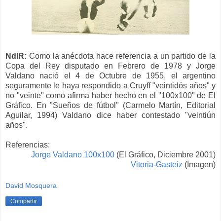
NdlR:
Como l
a anécdota
hace
referencia a un partido de la
Copa del Rey disputado en Febrero de 1978
y Jorge
Valdano nació e
l 4 de Octubre de 1955,
el argentino
seguramente le haya
respondido a Cruyff
"veintidós años" y
no "veinte" co
mo afirma haber hecho en el "100x100" de El
Gráfico.
En
"Sueños de fútbol" (Carmelo Martín, Editorial
Aguilar,
1994) Valdano
dice haber contestado "veintiún
años".
Referencias:
Jorge Valdano 100x100
(El Gráfico, Diciembre 2001)
Vitoria-Gasteiz
(Imagen)
David Mosquera
Compartir