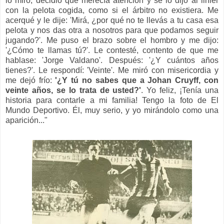
lo miró, decidió que merecía atención y se lo dijo al linier
con la pelota cogida, como si el árbitro no existiera. Me
acerqué y le dije:
'
Mirá, ¿por qué no te llevás a tu casa esa
pelota y nos das otra a nosotros para que podamos seguir
jugando?
'
. Me puso el brazo sobre el hombro y me dijo:
'
¿Cómo te llamas tú?
'
. Le contesté, contento de que me
hablase:
'
Jorge Valdano
'
. Después:
'
¿Y cuántos años
tienes?
'
. Le respondí:
'
Ve
int
e
'
. Me miró con misericordia y
me dejó frío:
'
¿Y tú no sabes que a Johan Cruyff, con
v
eint
e
años, se lo trata de usted?
'
. Yo feliz, ¡Tenía una
historia para contarle a mi familia! Tengo la foto de El
Mundo Deportivo. Él, muy serio, y yo mirándolo como una
aparición..."