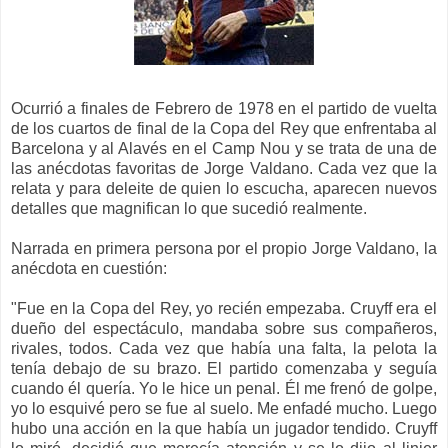
Ocurrió a finales de Febrero de 1978 en el partido de vuelta
de los cuartos de final de la Copa del Rey que enfrentaba al
Barcelona y al Alavés en el Camp Nou
y s
e trata de una de
las anécdotas favoritas
de
Jorge Valdano.
C
ada vez que l
a
relata
y
p
ara deleite de quien lo escuch
a
, aparecen nuevos
detalles que magnifican lo
que sucedió realmente
.
Narrada
en primera persona por el propio Jorge Valdano, la
anécdota en cuestión:
"Fue en la Copa del Rey, yo recién empezaba. Cruyff era el
dueño del espectáculo, mandaba sobre sus compañeros,
rivales, todos. Cada vez que había una falta, la pelota la
tenía debajo de su brazo. El partido comenzaba y seguía
cuando él quería. Yo le hice un penal. Él me frenó de golpe,
yo lo esquivé pero se fue al suelo. Me enfadé mucho. Luego
hubo una acción en la que había un jugador tendido. Cruyff