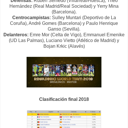
Defensas:
Rúben Semedo (Villarreal/Huesca), Theo
Hernández (Real Madrid/Real Sociedad) y Yerry Mina
(Barcelona).
Centrocampistas:
Sulley Muntari (Deportivo de La
Coruña), André Gomes (Barcelona) y Paulo Henrique
Ganso (Sevilla).
Delanteros:
Emre Mor (Celta de Vigo), Emmanuel Emenike
(UD Las Palmas), Luciano Vietto (Atlético de Madrid) y
Bojan Krkic (Alavés)
Clasificación final 2018