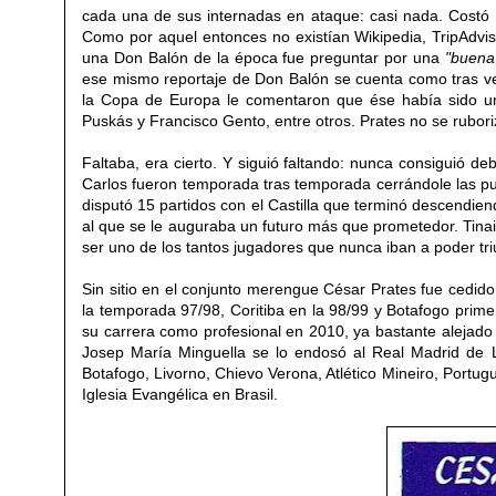
cada una de sus internadas en ataque: casi nada. Costó 
Como por aquel entonces no existían Wikipedia, TripAdviso
una Don Balón de la época fue preguntar por una
"buena 
ese mismo reportaje de Don Balón se cuenta como tras ve
la Copa de Europa le comentaron que ése había sido un 
Puskás y Francisco Gento, entre otros. Prates no
se rubor
Faltaba, era cierto. Y siguió faltando
:
nunca consiguió deb
Carlos fueron temporada tras temporada cerrándole las pue
disputó 15 partidos con
el Castilla que
terminó descendie
al que se le auguraba un futuro más que prometedor. Tinaia
ser uno de los tantos jugadores que nunca iban a poder tri
Sin sitio en el conjunto merengue César Prates fue cedid
la temporada 97/98, Coritiba en la 98/99 y Botafogo prime
su carrera como profesional en 2010, ya bastante alejad
Josep María Minguella se lo endosó al Real Madrid de Lo
Botafogo, Livorno, Chievo Verona, Atlético Mineiro, Portug
Iglesia Evangélica en Brasil.