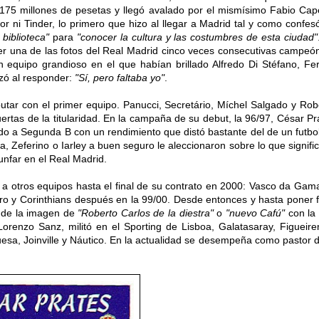
175 millones de pesetas y llegó avalado por el mismísimo Fabio Cape
r ni Tinder, lo primero que hizo al llegar a Madrid tal y como confes
biblioteca"
para
"conocer la cultura y las costumbres de esta ciudad"
r una de las fotos del Real Madrid cinco veces consecutivas campeó
equipo grandioso en el que habían brillado Alfredo Di Stéfano, Fe
izó
al responder:
"Sí, pero faltaba yo"
.
utar con el primer equipo. Panucci, Secretário, Míchel Salgado y Rob
rtas de la titularidad. En la campaña de su debut, la 96/97, César Pr
ndo a Segunda
B
con un rendimiento que distó
bastante del de un futbol
, Zeferino o Iarley a buen seguro le aleccionaron sobre lo que signifi
unfar en el Real Madrid.
o a otros equipos
hasta el final de su contrato en 2000
: Vasco da Gam
ro y Corinthians después en la 99/00. Desde entonces y hasta poner f
o de la imagen de
"Roberto Carlos de la diestra"
o
"nuevo Cafú"
con la
renzo Sanz, militó en el Sporting de Lisboa, Galatasaray, Figueire
uesa, Joinville y Náutico. En la actualidad se desempeña como pastor d