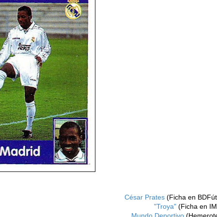
César Prates
(Ficha en BDFút
"Troya"
(Ficha en I
Mundo Deportivo
(Hemerot