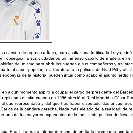
n su camino de
regreso
a Ítaca, para asaltar una fortificada Troya, ideó
rdan: obsequiar a sus ciudadanos un inmenso caballo de madera en el
aldrían del mismo para abrir las puertas a sus compañeros y así atac
arte al saber popular, a la literatura, a la película de Brad Pitt y al cl
 epopeyas de la historia, pueden intuir cómo acabó el asunto: ardió T
 en algún momento aspiró a ocupar el cargo de presidente del Barcel
repitiendo el mito
cuando en 1996
ofreció al Real Madrid a César Pra
e al que representaba y del que tras haber
disputado dos encuentros
o Carlos de la bandera derecha. Nada más
alejado
de la realidad
: de
re
en uno de los mayores exponentes de la ineficiente política de fichaje
iba, Brasil. Lateral o interior derecho, defendía lo mismo que acertab