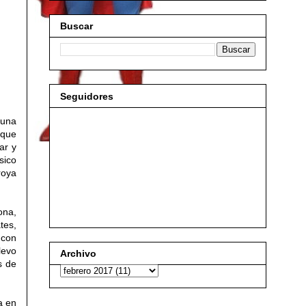
Buscar
Seguidores
 una
 que
ar y
ásico
roya
ona,
tes,
 con
levo
Archivo
s de
a en