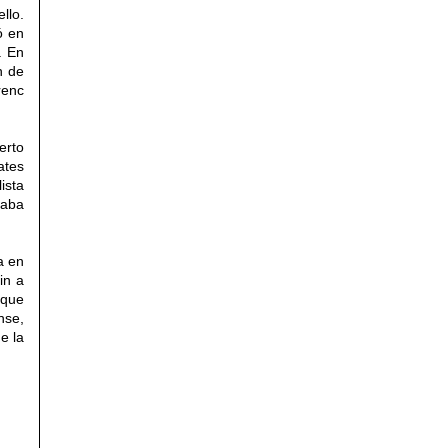
llo.
ó en
. En
n de
renc
erto
ates
ista
caba
a en
in a
 que
nse,
e la