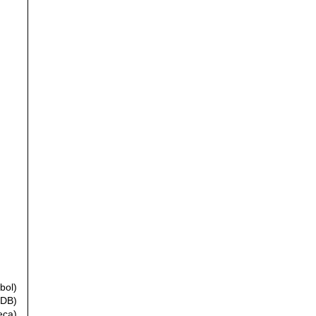
bol)
MDB)
eca)