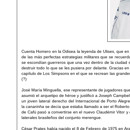
Cuenta Homero en la Odisea la leyenda de Ulises, que e
de las más perfectas estrategias militares que se recue
se escondían guerreros que una vez dentro de
la ciudad
s
destruir todo lo que se les pusiera por delante.
Gracias en p
capítulo de Los Simpsons en el que se recrean las grandes
(?)
José María Minguella, ese representante de jugadores que
asumió el arquetipo de héroe
y justificó a
Joseph Campbell 
un joven lateral derecho del Internacional de Porto Alegr
la
canarinha
se decía que estaba llamado a ser el Robert
de Cafú pas
ó
a convertirse en el nuevo Claudémir Vitor y 
laterales brasileños del
conjunto merengue
.
César Prates
había nacido
el 8 de Febrero de 1975 en Arat