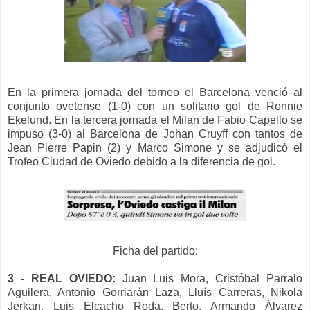
En la primera jornada del
torneo
el Barcelona
venció al
conjunto ovetense (1-0)
con un solitario gol de Ronnie
Ekelund
.
En la tercera jornada
el Milan
de Fabio Capello
se
impuso (3-0) al Barcelona de Jo
han Cruyff c
on tantos
de
Jean Pierre Papin (2) y Marco Simone y se adjudicó
el
Trofeo Ciudad de Oviedo
debido a la
diferencia de gol
.
Ficha del
partido:
3 - REAL OVIEDO:
Juan Luis Mora, Cristóbal Parralo
Aguilera, Antonio Gorriarán Laza, Ll
uís
Carreras, Nikola
Jerkan, Luis Elcacho Roda, Berto, Armando Álvarez