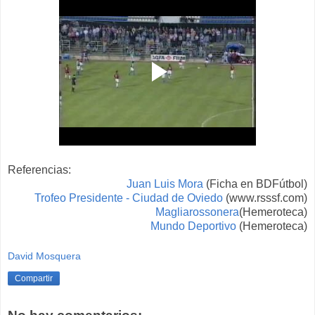
Referencias:
Juan Luis Mora
(Ficha en BDFútbol)
Trofeo Presidente - Ciudad de Oviedo
(www.rsssf.com)
Magliarossonera
(Hemeroteca)
Mundo Deportivo
(Hemeroteca)
David Mosquera
Compartir