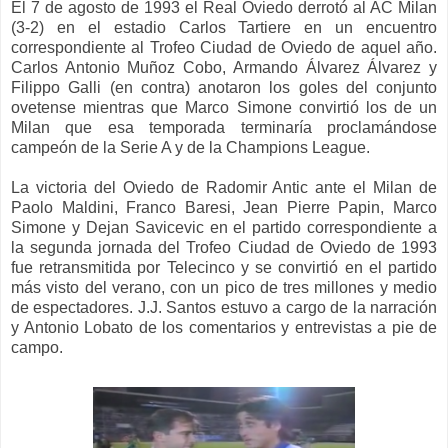
El 7 de agosto de 1993 el Real Oviedo derrotó al AC Milan
(3-2)
en el estadio Carlos Tartiere
en un encuentro
correspondiente al
Trofeo Ciudad de Oviedo de aquel año
.
Carlos Antonio Muñoz Cobo, Armando Álvarez Álvarez y
Filippo Galli (en contra) anotaron los goles del conjunto
ovetense
mientras que
Marco Simone convirtió los
de un
Milan que esa temporada terminaría
proclamándose
campeón de la Serie A y de la Champions League.
La
victoria
del Oviedo
de Radomir Antic ante el Milan de
Paolo Maldini, Franco Baresi, Jean Pierre Papin, Marco
Simone y Dejan Savicevic
en
el
partido correspondiente a
la segunda jornada del Trofeo Ciudad de Oviedo de 1993
fue retransmitid
a
por Telecinco
y
se convirtió en el partido
más visto del
verano, con
un pico
de tres millones y medio
de espectadores. J.J. Santos
estuvo a cargo de la narración
y Antonio Lobato de los comentarios y entrevistas a pie de
campo.