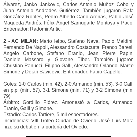
Álvarez, Janko Jankovic, Carlos Antonio Muñoz Cobo y
Juan Antonio Andrades Gutiérrez. También jugaron Rafa
González Robles, Pedro Alberto Cano Arenas, Pablo Jo
sé
Maqueda Andrés, Félix
Ángel
Sarriugarte M
ontoya
y Paco.
Entrenador: Radomir Antic.
2 - AC MILAN:
Mario
I
elpo, Stefano Nava, Paolo Maldini,
Fernando De Napoli, Alessandro Costacurta, Franco Baresi,
Angelo Carbone, Stefano Eranio, Jean Pierre Papin,
Daniele Massaro y Giovane Elber. También jugaron
Christian Panucci, Filippo Galli, Alessandro Orlando, Marco
Simone y Dejan Savicevic. Entrenador: Fabio Capello.
Goles: 1-0 Carlos (min. 42), 2-0 Armando (min. 53), 3-0 Galli
en p.p. (min. 57), 3-1 Simone (min. 71) y 3-2 Simone (min.
79)
Árbitro: Gordillo Fl
órez
. Amonestó a Carlos, Armando,
Eranio, Galli y Simone.
Estadio: Carlos Tartiere, 5 mil espectadores.
Incidencias: VIII Trofeo Ciudad de Oviedo. José L
uis Mora
hizo su debut en la portería
del Oviedo.