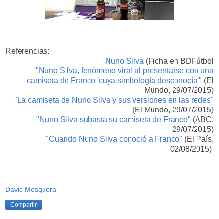
Referencias:
Nuno Silva
(Ficha en BDFútbol
"Nuno Silva, fenómeno viral al presentarse con una
camiseta de Franco '
cuy
a simbología
desconocía'"
(El
Mundo, 29/07/20
15)
"La camiseta de Nuno Silva y sus versiones en la
s redes"
(El Mundo, 29/07/2015)
"Nuno Silva subasta su camiseta de Franco"
(ABC,
29/07/2015)
"Cuando Nuno Silva conoc
ió a Franco"
(El Pa
ís,
0
2/0
8/2015)
David Mosquera
Compartir