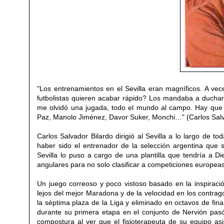
"Los entrenamientos en el Sevilla eran magníficos. A ve
futbolistas quieren acabar rápido? Los mandaba a duchar 
me olvidó una jugada, todo el mundo al campo. Hay que
Paz, Manolo Jiménez, Davor Suker, Monchi…" (Carlos Salv
Carlos Salvador Bilardo dirigió al Sevilla
a lo largo de to
haber sido el entrenador
de la selección argentina que
Sevilla lo
puso a cargo de un
a plantil
la que tendría a
Di
angulares
para no solo clasificar a competiciones europea
Un juego
correoso y poco vistoso basado en la inspira
lejos del mejor Maradona y de la velocidad en los contra
la sé
ptima plaza de la Liga y eliminado en octavos
de fin
durante su primera etapa en el conjunto de
Nervión
pasó
compostura
al ver que el
fisioterapeuta
de
su equipo
asi