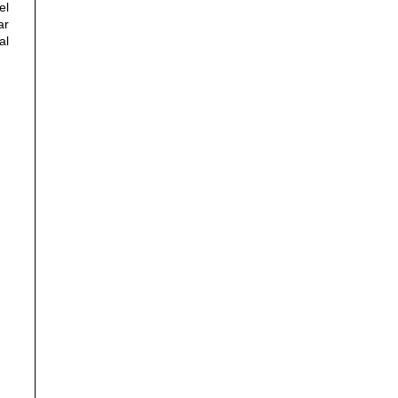
el
ar
al