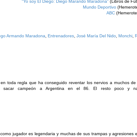
"Yo soy
El
Diego: Diego Marando Maradona"
(Libros de Fút
Mundo Deportivo
(Hemerot
ABC
(Hemerote
ego Armando Maradona
,
Entrenadores
,
José María Del Nido
,
Monchi
,
co en toda regla que ha conseguido reventar los nervios a muchos de
e sacar campeón a Argentina en el 86. El resto poco y na
ad como jugador es legendaria y muchas de sus trampas y agresiones 