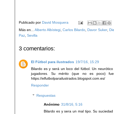
Publicado por
David Mosquera
Más en...
Alberto Albístegi
,
Carlos Bilardo
,
Davor Suker
,
Di
Paz
,
Sevilla
3 comentarios:
El Fútbol para ilustrados
19/7/16, 15:29
Bilardo es y será un loco del fútbol. Un neuróti
jugadores. Su mérito (que no es poco) fu
https://elfutbolparailustrados.blogspot.com.es/
Responder
Respuestas
Anónimo
31/8/16, 5:16
Bilardo es y sera un mal tipo. Su sucied