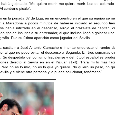
 había golpeado
: "
Me quiero morir,
me quiero morir. Los de colorado
 Al contrario
p
isá
lo".
jo e
n la jornada 37 de Liga, en un encuentro en el que
su equipo
se m
uir a Maradona
a pocos
minutos de haberse iniciado el segundo tie
e había infiltrado en el descanso,
arrojó el brazalete de capitán
,
c
do tipo de insultos a su entrenador,
al que incluso llegó a golpear
una
grafía
.
Fue su
última aparición como jugador del Sevilla.
a sustituir a
José Antonio Camacho e
intentar enderezar
el rumbo d
ucional que no pudo evitar el descenso a Segunda.
En tres semanas dir
a. Su despedida del con
junto hispalense y del fútbol español
se produj
ñés derrotó al Sevilla en en el Pizjuán (1-4)
:
"Para mí lo más fáci
Pero no es lo mío, no es lo que yo quiero. No quiero un peso, no qu
evilla y si viene otra persona y lo puede solucionar, fenómeno".