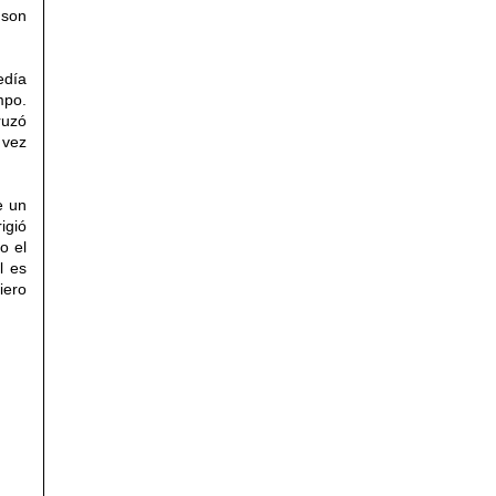
 son
edía
mpo
.
ruzó
 vez
e un
igió
o el
l es
iero