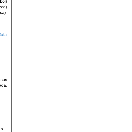
bol)
eca)
ca)
Rafa
 sus
da.
en