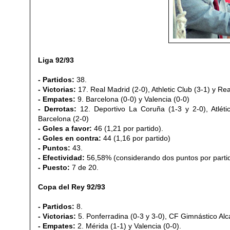
Liga 92/93
- Partidos:
38.
- Victorias:
17. Real Madrid (2-0), Athletic Club (3-1) y Re
- Empates:
9. Barcelona (0-0) y Valencia (0-0)
- Derrotas:
12.
Deportivo La Coruña (1-3 y 2-0), Atléti
Barcelona (2-0)
- Goles a favor:
46 (1,21 por partido).
- Goles en contra:
44 (1,16 por partido)
- Puntos:
43.
- Efectividad:
56,58%
(considerando dos puntos por parti
- Puesto:
7 de 20.
Copa del Rey 92/93
- Partidos:
8.
- Victorias:
5. Ponferradina (0-3 y 3-0), CF Gimnástico Alcá
- Empates:
2. Mérida (1-1) y Valencia (0-0).