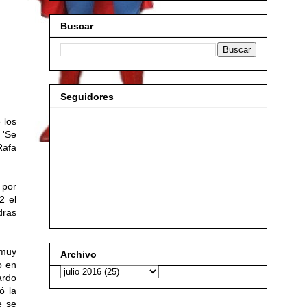
Buscar
Seguidores
 los
 'Se
Rafa
 por
92
el
dras
 muy
Archivo
o en
ardo
ó la
e se