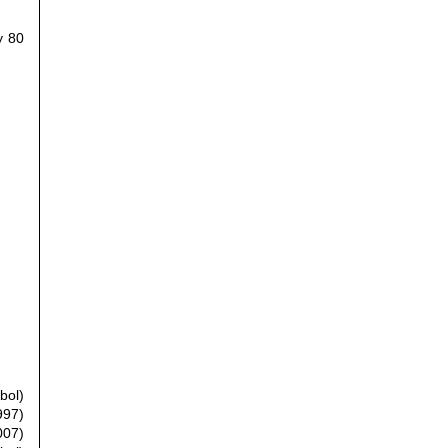
y 80
bol)
997)
007)