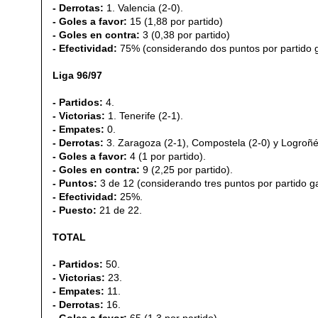
- Derrotas:
1. Valencia (2-0).
- Goles a favor:
15 (1,88 por partido)
- Goles en contra:
3 (0,38 por partido)
- Efectividad:
75% (considerando dos puntos por partido g
Liga 96/97
- Partidos:
4.
- Victorias:
1. Tenerife (2-1).
- Empates:
0.
- Derrotas:
3. Zaragoza (2-1), Compostela (2-0) y Logroñé
- Goles a favor:
4 (1 por partido).
- Goles en contra:
9 (2,25 por partido).
- Puntos:
3 de 12 (considerando tres puntos por partido g
- Efectividad:
25%.
- Puesto:
21 de 22.
TOTAL
- Partidos:
50.
- Victorias:
23.
- Empates:
11.
- Derrotas:
16.
- Goles a favor:
65 (1,3 por partido).