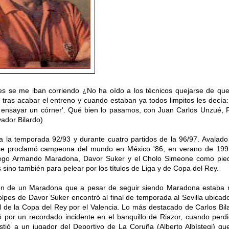
ces se me iban corriendo ¿No ha oído a los técnicos quejarse de que
tras acabar el entreno y cuando estaban ya todos limpitos les decía:
 ensayar un córner'. Qué bien lo pasamos, con Juan Carlos Unzué, 
ador Bilardo)
da la temporada 92/93 y durante cuatro part
idos de la 96/97. Avalado
 se proclamó campeona del mundo en México '86
, en verano de 19
ego Armando Maradona, Davor Suker y el Cholo Simeone
como
pie
s sino también para pelear por
los títulos de Liga
y de Copa del Rey.
ción de un Maradona que a pesar de seguir siendo Maradona estaba
golpes de Davor Suker
enc
ontró al final de temporada al
Sevilla ubicad
al de la Copa del Rey por el Valencia. Lo más destacado de
Carlos Bil
 por un recordado inciden
te en el banquillo de Riazor, cuando
perdi
stió a
un
jugador
del Deportivo de La Coruña
(Alberto Albístegi)
qu