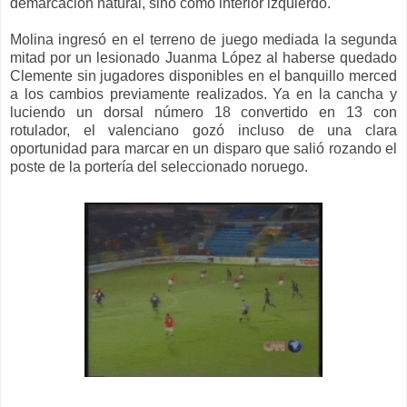
demarcación natural
, sino como
interior izquierdo.
Molina ingresó
en el terreno de juego
mediada la
segunda
mitad por un lesionado Juanma López
al haberse quedado
Clemente sin jugadores disp
onibles
en el banquillo
merced
a los cambios
p
reviamente realizados
. Ya en la cancha
y
luciendo
un
dorsal
número 18 convertido en 13 con
rotulador
, el valenciano
gozó incluso de una clara
oportunidad para marcar en un disparo que salió rozando el
poste de la portería del
seleccionado noruego.