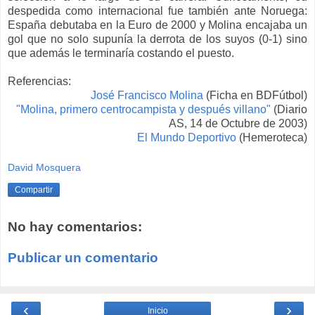
despedida como internacional
fue
también ante Noruega:
España debutaba en la Euro de 2000 y Molina encajaba un
gol que no solo
supu
nía
la derrota de los suyos (0-1) sino
que además le terminaría costando el puesto.
Referencias:
José Francisco Molina
(Ficha en BDFútbol)
"Molina, primero centrocampist
a y después villano"
(
Diario
AS, 14 de Octubre de 2003)
El
Mundo
Deportivo
(
Hemeroteca)
David Mosquera
Compartir
No hay comentarios:
Publicar un comentario
‹
›
Inicio