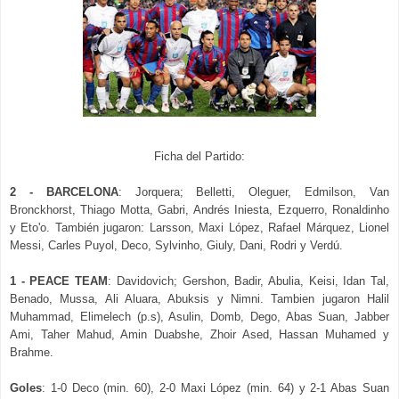
Ficha del Partido:
2 - BARCELONA
: Jorquera; Belletti, Oleguer, Edmilson, Van
Bronckhorst, Thiago Motta, Gabri, Andrés Iniesta, Ezquerro, Ronaldinho
y Eto'o. También jugaron: Larsson, Maxi López, Rafael Márquez, Lionel
Messi, Carles Puyol, Deco, Sylvinho, Giuly, Dani, Rodri y Verdú.
1 - PEACE TEAM
: Davidovich; Gershon, Badir, Abulia, Keisi, Idan Tal,
Benado, Mussa, Ali Aluara, Abuksis y Nimni. Tambien jugaron Halil
Muhammad, Elimelech (p.s), Asulin, Domb, Dego, Abas Suan, Jabber
Ami, Taher Mahud, Amin Duabshe, Zhoir Ased, Hassan Muhamed y
Brahme.
Goles
: 1-0 Deco (min. 60), 2-0 Maxi López (min. 64) y 2-1 Abas Suan