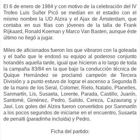
El 6 de enero de 1984 y con motivo de la celebración del IV
Trofeo Luis Suñer Picó se medían en el estadio con el
mismo nombre la UD Alzira y el Ajax de Ámsterdam, que
contaba en sus filas con jóvenes de la talla de Frank
Rijkaard, Ronald Koeman y Marco Van Basten, aunque éste
último no llegó a jugar.
Miles de aficionados fueron los que vibraron con la goleada
y el baño que le endosó su equipo al poderoso conjunto
holandés aquella tarde, igual que hicieron a lo largo de toda
la campaña 83/84 en la que bajo la conducción técnica de
Quique Hernández se proclamó campeón de Tercera
División y a punto estuvo de lograr el ascenso a Segunda B
de la mano de los Seral, Colomer, Rielo, Natalio, Planelles,
Sanmartín, Lis, Susaeta, Lorente, Parada, Castillo, Juanín,
Santomé, Giménez, Pedro, Salido, Cereza, Cazaurang y
Javi. Los goles del Alzira fueron convertidos por Sanmartín
a los pocos segundos de iniciarse en el encuentro, Susaeta
de penalti
(
paradinha
incluida) y Pedro.
Ficha del partido: