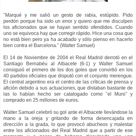
"Marqué y me salió un gesto de rabia, estúpido. Pido
perdón porque ha sido un error y quiero que me disculpen
los aficionados que se hayan sentido ofendidos. Cuando
uno se equivoca hay que corregir rápido. Hice una cosa que
no está bien pero ya ha acabado y sólo pienso en hacerlo
bien contra el Barcelona." (Walter Samuel)
El 14 de Noviembre de 2004 el Real Madrid derr
otó
en el
Santiago Bernabéu al Alba
cete (6-1) y Walter Samuel
consiguió
el primero de los dos goles que convirtió en los
40 partidos oficiales que disputó c
on el conjunto merengue
.
El central argentino
era el centro de las críticas de
prensa y
afición
debido a sus
actuaciones, que distaban
bastante de
las lo habían
hecho
ser catalogado como
"el Muro"
y
comprado
en 25 millones de euros.
Walter Samuel celebró su gol ante el Albacete llevándose la
mano a la oreja
y gritando
de forma desencajada en
dirección a la grada, lo que provocó abucheos y malesta
r
entre
los aficionados del Real Madrid que
a partir de ese