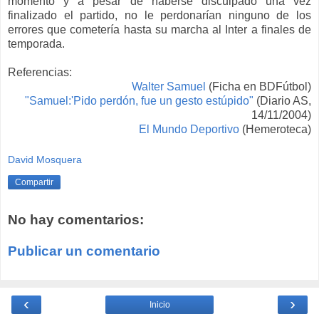
momento
y a pesar de haberse disculpado una vez
finalizado el partido,
no le
perdonarían ninguno de los
errores que comet
ería hasta
su marcha al Inter a finales de
temporada.
Referencias:
Walter Samuel
(Ficha en BDFútbol)
"Samuel:'Pido perdón, fue un gesto estúpido"
(Diario AS,
14/11/2004)
El Mundo Deportivo
(Hemeroteca)
David Mosquera
Compartir
No hay comentarios:
Publicar un comentario
‹
›
Inicio