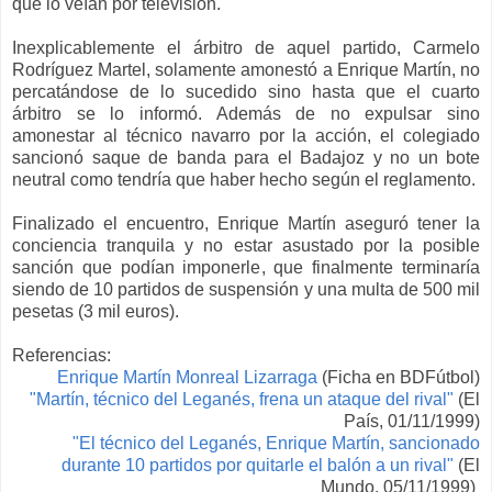
que lo
veían por televisión.
Inexplicablemente
e
l
árbitro de aquel partido, Carmelo
Rodríguez Martel
, solamente amonestó a Enrique Martín
, no
percatándose
de lo sucedido
sino hasta
que
el cuarto
árbitro se lo
informó
. Además de no expulsar sino
amonestar a
l técnico navarro
por la acción
, el colegiado
sancionó saque de banda para el Badajoz y no un bote
neutral como
tendría que haber hecho según el reglamento.
Finalizado el encuentro
, Enrique Martín
aseguró
tener la
conciencia tranquila y no estar asustado por la posible
sanción que podían imponerle
, que finalmente terminaría
siendo de 10 partidos de suspensión y una multa de 500 mil
pesetas
(3 mil euros
).
Referencias:
Enrique Martín Monreal Lizarraga
(Ficha en BDFútbol)
"Martín, técnico del Leganés, frena un ataque del
rival"
(El
País, 01/11/1999)
"El técnico del Leganés,
Enrique Martín, sancionado
durante 10 partidos por quitarle el balón a un rival"
(El
Mundo, 05/11/1999)