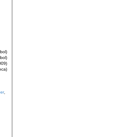
bol)
bol)
009)
eca)
er
,