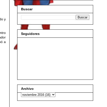
Buscar
do y
ntro
Seguidores
ador
bó a
Archivo