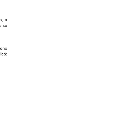
s, a
e su
fono
icó: