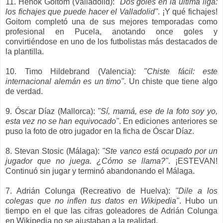
11. Henok Goitom (Valladolid):
"Dos goles en la última liga:
los fichajes que puede hacer el Valladolid"
. ¡
Y qué fichajes!
Goitom completó una de sus mejores temporadas como
profesional en Pucela
, anotando once goles y
convirtiéndose en uno de los futbolistas más destacados de
la plantilla.
10. Timo Hildebrand (Valencia):
"Chiste fácil: este
internacional alemán es un timo"
.
Un chiste que tiene algo
de verdad.
9. Óscar Díaz (Mallorca):
"Sí, mamá, ese de la foto soy yo,
esta vez no se han equivocado"
.
E
n
ediciones anteriores
se
puso
la foto de otro jugador en la ficha de Óscar Díaz.
8. Stevan Stosic (Málaga):
"Ste vanco está ocupado por un
jugador que no juega. ¿Cómo se llama?"
.
¡ESTEVAN!
Continuó
sin jugar
y terminó abandonando el Málaga.
7. Adrián Colunga (Recreativo de Huelva):
"Dile a los
colegas que no inflen tus datos en Wikipedia"
.
Hubo un
tiempo en el que las cifras
goleadores
de Adrián Colunga
en Wikipedia
no se ajustaban a la realidad.