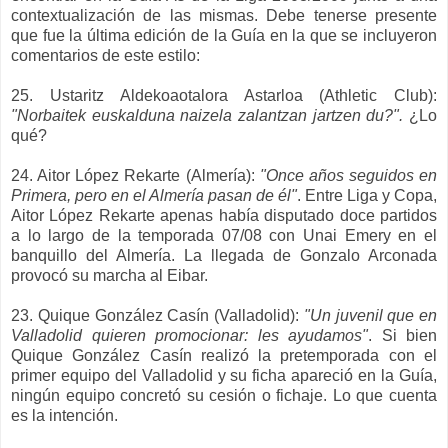
contextualización de las mismas.
Debe tenerse presente
que fue la última edición de la Guía en la que se incluye
ron
comentarios de este estilo
:
25.
Ustaritz
Aldekoaotalora Astarloa (Athletic Club):
"Norbaitek euskalduna naizela zalantzan jartzen du?".
¿Lo
qué?
24. Aitor López Rekarte (Almería):
"Once años seguidos en
Primera, pero en el Almería pasan de él"
.
Entre Liga y Copa,
Aitor López Rekarte apenas había disputado
doce
partidos
a lo largo de la temporada 07/08
con Unai Emery en el
banquillo del Alm
ería
. La llegada de Gonzalo Arconada
provocó su marcha al Eibar
.
23. Quique González Casín (Valladolid):
"Un juvenil que en
Valladolid quieren promocionar: les ayudamos"
.
Si bien
Quique González Casín realiz
ó la pretemporada con el
primer equipo del Valladolid y su ficha apareció en la Guía,
n
ingún equipo concretó su
cesión o fichaje
. Lo que cuenta
es la intención.