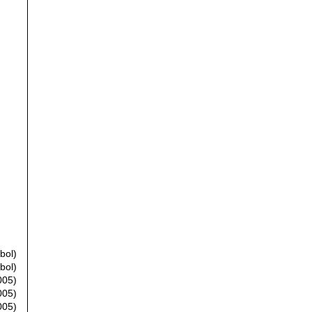
bol)
bol)
005)
005)
005)