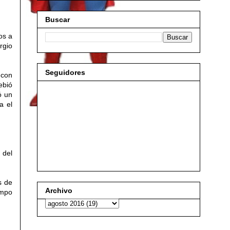
Buscar
os a
rgio
Seguidores
 con
ebió
ó un
a el
 del
s de
Archivo
empo