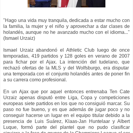
"Hago una vida muy tranquila, dedicada a estar mucho con
la familia, la mujer y el niño y aprovechar a dar clases de
holandés, aunque no he avanzado mucho con el idioma..."
(Ismael Urzaiz)
Ismael Urzaiz
aba
ndonó el Athletic Club
luego de
once
temporadas
,
419
partidos y
128
goles en verano de 2007
para fichar por el Ajax.
La intención del
tudelano
, que
rechazó ofertas de la MLS y del Wolfsburgo, era
disputar
una temporada con el conjunto holandés
antes de poner fin
a su carrera como profesional
.
En
un Ajax que por aquel entonces entrenaba
Te
n Cate
Urzaiz apenas disputó entre Liga, Copa y
competiciones
europeas
siete partidos
en los que
no consiguió marcar. Su
paso no fue bueno, y es que además d
e
jugar poco y
no
conseguir hacerse un lugar en
el equipo titular
deb
ido a
la
presencia de
Luis Suárez, Klaas
-Jan Huntelaar
y Albert
Luque
, formó parte del plantel
que
no pudo clasificar