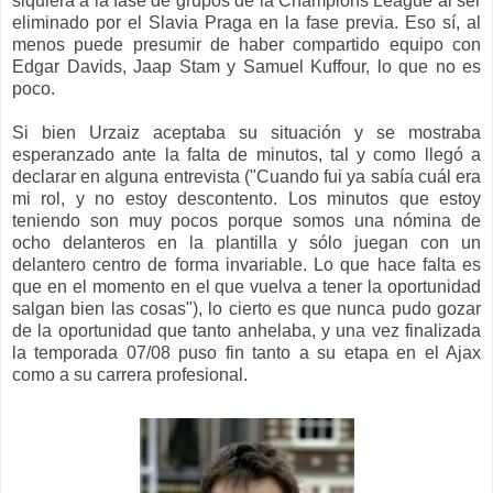
siquiera a la fase de grupos de la Champions League al
ser
eliminado por el Slavia Praga e
n
la fase previa
. Eso sí,
a
l
menos puede presumir de haber compartido equipo con
Edgar Davi
ds, Jaap Stam y Samuel Kuffour, lo que no es
poco.
Si
bien Urzaiz aceptaba su situación y se mostraba
esperanzado ante la falta de minutos, tal y como
llegó a
declarar en alguna entrevista (
"Cuando fui ya sabía cuál era
mi rol, y no estoy descontento. Los minutos que estoy
teniendo son muy pocos porque somos una nómina de
ocho delanteros en la plantilla y sólo juegan con un
delantero centro de forma invariable. Lo que hace falta es
que en el momento en el que vuelva a tener la oportunidad
salgan bien las cosas"), lo cierto es que n
unca
pudo gozar
de
la
oportunidad que tanto anhelaba, y una vez finalizada
la temporada 07/
08 puso fin
tanto a su etapa en el Ajax
como a su carrera profesional.