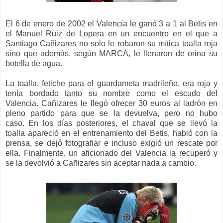
El 6 de enero de 2002 el Valencia le ganó 3 a 1 al Betis en
el Manuel Ruiz de Lopera en un encuentro en el que a
Santiago Cañizares no solo le robaron su mítica toalla roja
sino que además, según MARCA, le llenaron de orina su
botella de agua.
La
toalla,
fetiche para
e
l
guardameta madrileño
, era roja y
tenía bordado tanto s
u nombre
como
el escudo del
Valencia. Cañizares le llegó ofrecer 30 euros al ladrón en
pleno partido para que se la devuelva, pero no hubo
caso.
En los días posteriores, e
l chaval que se
llevó la
toalla
apareció en el entrenamiento del Betis, habló con la
prensa, se dejó fotografiar e incluso exigió un rescate por
ella. Finalmente, un aficionado del
Valencia
la recuperó
y
se la devolvió a Cañizares sin aceptar nada a cambio.