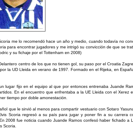
is Scoria me lo recomendó hace un año y medio, cuando todavía no con
oria para encontrar jugadores y me intrigó su convicción de que se tra
ric y su fichaje por el Tottenham en 2008)
 Delantero centro de los que no tienen gol, su paso por el Croatia Zagre
je por la UD Lleida en verano de 1997. Formado en el Rijeka,
en Españ
 un lugar fijo en el equipo al que por entonces entrenaba Juande Ra
rtidos. En el encuentro que enfrentaba a la UE Lleida con el Xerez e
imer tiempo por doble amonestación.
pañol que le sirvió al menos para compartir vestuario con Sotaro Yasun
Elvis Scoria regresó a su país para jugar y poner fin a su carrera 
). En 2008 fue noticia cuando Juande Ramos confesó haber fichado a 
s Scoria.