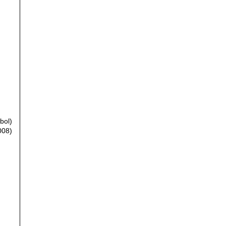
bol)
008)