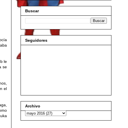
Buscar
ocía
Seguidores
taba
b le
a se
mos,
n el
aga,
Archivo
como
Luka