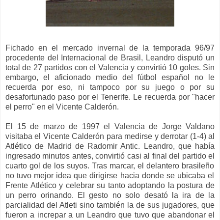
Fichado en el mercado invernal de la temporada 96/97
procedente del Internacional de Brasil, Leandro disputó un
total de 27 partidos con el
Valencia
y convirtió 10 goles. Sin
embargo, el aficionado medio del fútbol español
no l
e
recuerda por eso
,
ni tampoco por su juego
o
por su
desafortunado
paso por el Tenerife
.
Le recuerda por "hacer
el perro" en el Vicente Calderó
n.
El 15 de marzo de 1997 el V
alencia de Jorge Valdano
visitaba el Vicente Calderón para medirse y derrotar (1-4) al
Atlético de Madrid de Radomir Antic
. Leandro, que había
ingresado
minutos antes,
conv
irtió
casi al final del partido
el
cuarto
gol de los suyos
.
Tras marcar,
el delantero brasileño
no tuvo mejor idea que dirigirse
hacia donde se ubicaba
el
Frente Atlético y celebr
ar
su tanto adoptando la postura de
un perro orinando. El
gesto no solo desató la ira de la
parcialidad
del Atleti
sino también la de sus jugadores
, que
fueron a increpar a
un Leandro que tuvo
que abandonar el