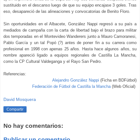
sustituido en el descanso luego de que s
u equipo encajase 3 goles. Tras
eso, desap
areció
de las alineaciones y convocatorias de Benito Flor
o
.
Sin
oportunidades en
el Albacete, González Nappi regresó
a su país
a
mediados de campaña
con la carta de libertad bajo el brazo para militar
dos temporadas en el Montevideo Wanderers junto a Mauro Camoranesi,
Pablo García y un tal Popó (?)
antes de poner
fin
a su carrera como
profesional en 1998 con apenas 25 años.
Hasta hace algunos
años,
su
nombre aparec
ió
ligado a equipos regionales de Castilla La Mancha,
como la CP Cultural Valdeganga y el Rayo San Pedro
.
Referencias
:
Alejandro González Nappi
(Ficha en BDFútbol)
Federación de Fútbol de Castilla
l
a Mancha
(
Web Oficial)
David Mosquera
Compartir
No hay comentarios:
Publicar un comentario