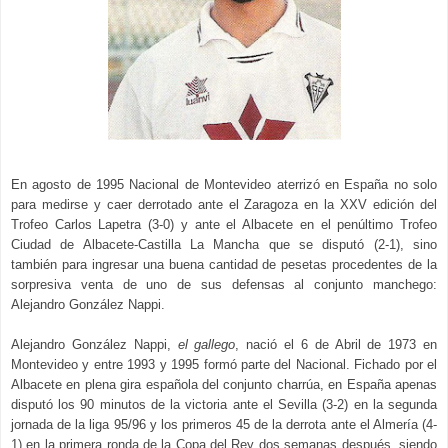
En agosto de 1995 Nacional de Montevideo aterrizó en España no solo
para medirse y
caer derrotado
ante el Zaragoza en la XXV edición del
Trofeo Carlos Lapetra (3-0) y
ante
el Albacete en el penúltimo Trofeo
Ciudad de Albacete-Castilla La Mancha que se disputó (2-1), sino
también
para ingresar una buena cantidad de pesetas procedentes de la
sorpresiva venta de uno de sus
defensas
al conjunto manchego
:
Alejandro González Nappi.
Alejandro
González Nappi,
el gallego
,
nació
el 6 de Abril de 1973 en
Montevideo y entre 1993 y 1995
formó
parte del Nacional. Fichado por el
Albacete en plena gira española del
conjunto
charrúa, en España apenas
disputó los 90 minutos de la victoria ante el Sevilla (3-2) en la segunda
jornada de la liga 95/96 y los primeros 45 de
la derrota ante el Almería (4-
1) en la primera ronda de la Copa del Re
y dos semanas después
, siendo