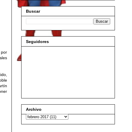
Buscar
Seguidores
 por
ales
ido,
oble
rtín
oner
Archivo