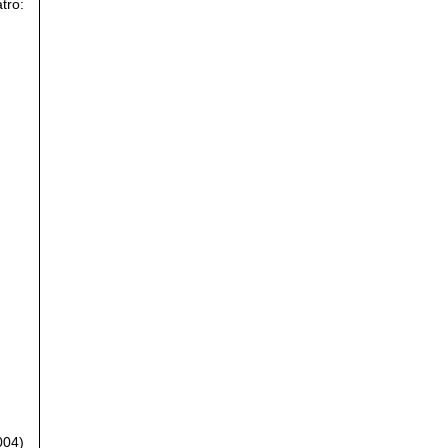
tro:
004)