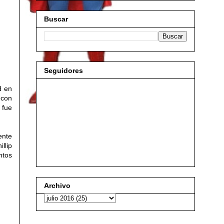
Buscar
Seguidores
d en
 con
 fue
ente
llip
ntos
Archivo