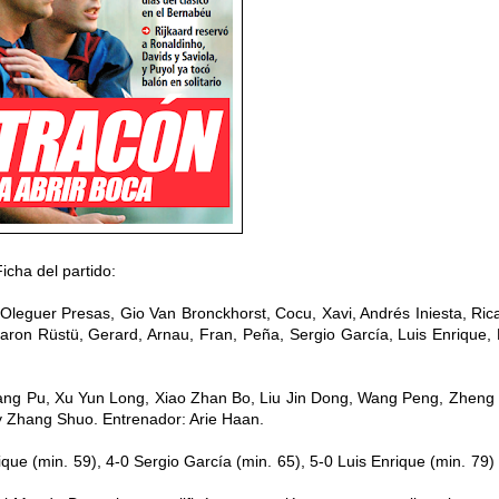
Ficha del partido:
 Oleguer Presas, Gio Van Bronckhorst, Cocu, Xavi, Andrés Iniesta, Ric
garon Rüstü, Gerard, Arnau, Fran, Peña, Sergio García, Luis Enrique, 
 Yang Pu, Xu Yun Long, Xiao Zhan Bo, Liu Jin Dong, Wang Peng, Zheng 
 y Zhang Shuo. Entrenador: Arie Haan.
ique (min. 59), 4-0 Sergio García (min. 65), 5-0 Luis Enrique (min. 79) 