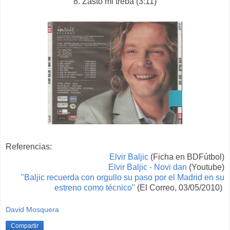
8. Zašto mi treba (3:11)
Referencias:
Elvir Baljic
(Ficha en BDFútbol)
Elvir Baljic - Novi
dan
(Youtube)
"Baljic recuerda con orgullo su paso por el
Madrid en su
estreno como técnico"
(El Correo, 03/05/2010)
David Mosquera
Compartir