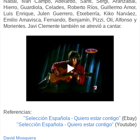
Nadal, Iván Campo, Abelardo, Santi, Sergi, Aranzábal,
Hierro, Guardiola, Celades, Roberto Ríos, Guillermo Amor,
Luis Enrique, Julen Guerrero, Etxeberría, Kiko Narváez,
Emilio Amavisca, Fernando, Benjamín, Pizzi, Oli, Alfonso y
Morientes. Javi Clemente también se atrevió a cantar.
Referencias:
"Selección Española - Quiero estar contigo"
(Ebay)
"Selección Española - Quiero estar contigo"
(Youtube)
David Mosquera