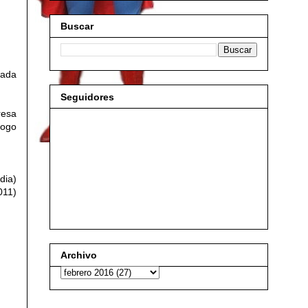
Buscar
iada
Seguidores
resa
logo
dia)
011)
Archivo