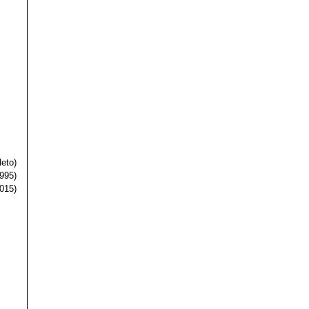
eto)
995)
015)