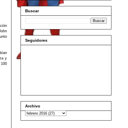
Buscar
ción
John
junto
Seguidores
ebían
rza y
r
100
Archivo