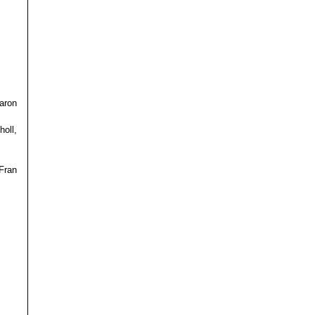
aron
oll,
 Fran