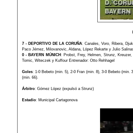
7 - DEPORTIVO DE LA CORUÑA
: Canales, Voro, Ribera, Djuk
Paco Jémez, Milovanovic,
Aldana
, L
ópez Rekarte y Julio Salina
0 - BAYERN MÚNICH
: Probst, Frey, Helmen, Strunz, Kreuzer,
Tomic
,
Wite
czek y Kuffour
Entrenador: Otto Rehhagel
Goles
: 1-0 Bebeto (min. 5), 2-0 Fran (min. 8), 3-0 Bebeto (min. 3
(min. 66).
Árbitro
: Gómez López (expulsó a Strunz)
Estadio
: Municipal Cartagonova