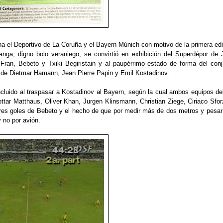
na
el Deportivo de La Coruña y el Bayern Múnich con motivo de la primera edi
nga, digno bolo veraniego, se convirtió en exhibición del Superdépor
de 
 Fran, Bebeto y Txiki Begiristain y al paupérrimo estado de forma
del con
la de Dietmar Hamann, Jean Pierre Papin y Emil Kostadinov.
incluido al traspasar a Kostadinov al Bayern, según la cual ambos equipos d
ottar M
atthaus
, Oliver Khan, Jurgen Klinsmann, Christian
Z
iege, Ciriaco Sfo
tres goles de Bebeto y
el hecho de
que por medir más de dos metros y pesa
y no por avión.