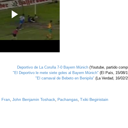
Deportivo de La Coruña 7-0 Bayern
Múnich
(Youtube, partido compl
"El Deportivo le mete siete goles al Bayern Múnich"
(El País, 15/08/1
"El carnaval de Bebeto en Ben
i
pila"
(La Verdad, 16/02/2
,
Fran
,
John Benjamin Toshack
,
Pachangas
,
Txiki Begiristain