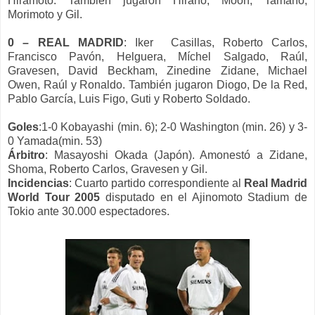
Hiramoto. También jugaron Hirano, Moon, Tamano,
Morimoto y Gil.
0 – REAL MADRID
: Iker Casillas, Roberto Carlos,
Francisco Pavón, Helguera, Míchel Salgado, Raúl,
Gravesen, David Beckham, Zinedine Zidane, Michael
Owen, Raúl y Ronaldo. También jugaron Diogo, De
la Red,
Pablo García, Luis Figo, G
uti y Roberto Soldado.
Goles
:1-0 Kobayashi (min. 6)
;
2-0
W
ashington (min. 26)
y
3-
0 Yamada
(min. 53)
Árbitro
: Masayoshi Okada (Japón). Amonestó a Zidane,
Shoma, Roberto Carlos, Gravesen y Gil
.
Incidencias
: Cuarto partido correspondiente al
Real Madrid
World Tour 2005
disputado en el Ajinomoto Stadium de
Tokio ante 30.000 espectadores.