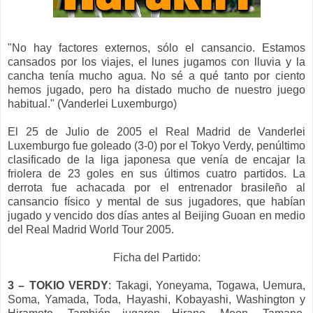
"No hay factores externos, sólo el cansancio. Estamos
cansados por los viajes, el lunes jugamos con lluvia y la
cancha tenía mucho agua. No sé a qué tanto por ciento
hemos jugado, pero ha distado mucho de nuestro juego
habitual
." (Vanderlei Luxemburgo)
El 25 de Julio de 2005 el Real Madrid de Vanderlei
Luxemburgo
fue
goleado (3-0) por el Tokyo Verdy, penúltimo
clasificado de la liga japonesa que venía de encajar la
friolera de 23 goles en sus últimos
cuatro
partidos. La
derrota fue achacada por el entrenador brasileño al
cansancio físico y mental de sus jugadores, que habían
jugado y vencido
dos
días antes al Beijing Guoan en medio
de
l Real Madrid World Tour 2005
.
Ficha del Partido:
3 – TOKIO VERDY
: Takagi, Yoneyama, Togawa, Uemura,
Soma, Yamada, Toda, Hayashi, Kobayashi, Washington y